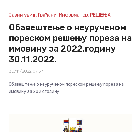
Јавни увид
,
Грађани
,
Информатор
,
РЕШЕЊА
Обавештење о неурученом
пореском решењу пореза на
имовину за 2022.годину –
30.11.2022.
30/11/2022 07:57
Обавештење о неурученом пореском решењу пореза на
имовину за 2022.годину