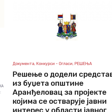
Документа
,
Конкурси - Огласи
,
РЕШЕЊА
Решење о додели средста
из буџета општине
КА
Аранђеловац за пројекте
:
којима се остварује јавни
интерес у области јавног