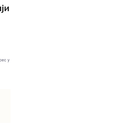
ји
рес у