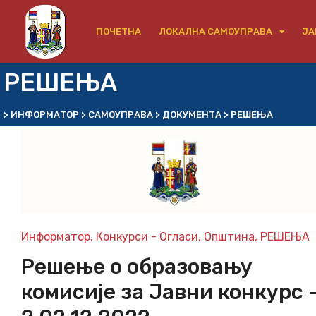
ПОЧЕТНА
ЛОКАЛНА САМОУПРАВА
ЈА
РЕШЕЊА
>
ИНФОРМАТОР
>
САМОУПРАВА
>
ДОКУМЕНТА
>
РЕШЕЊА
Информатор
,
Конкурси - Огласи
,
Општина
,
РЕШЕЊА
Решење о образовању
комисије за Јавни конкурс 