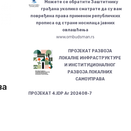
Можете се обратити Заштитнику
грађана уколико сматрате да су вам
повређена права применом републичких
прописа од стране носилаца јавних
овлашћења
www.ombudsman.rs
ПРОЈЕКАТ РАЗВОЈА
ЛОКАЛНЕ ИНФРАСТРУКТУРЕ
И ИНСТИТУЦИОНАЛНОГ
РАЗВОЈА ЛОКАЛНИХ
САМОУПРАВА
ва
ПРОЈЕКАТ 4.IDP Ar 202408-7