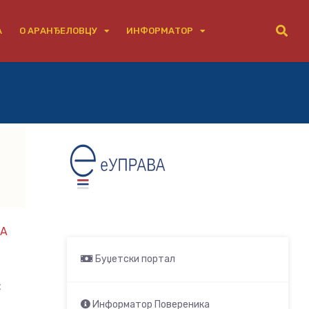
А
О АРАНЂЕЛОВЦУ
ИНФОРМАТОР
А
Буџетски портал
с
Информатор Повереника