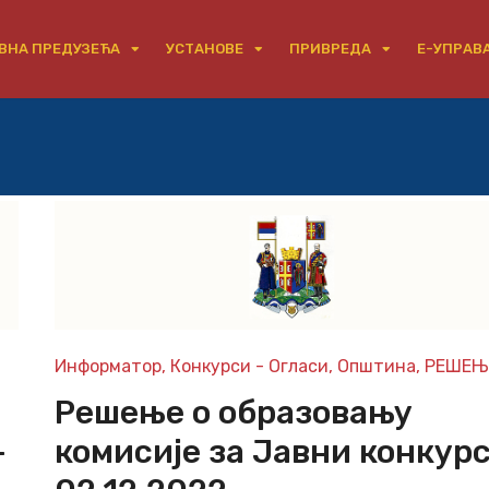
ВНА ПРЕДУЗЕЋА
УСТАНОВЕ
ПРИВРЕДА
Е-УПРАВ
Информатор
,
Конкурси - Огласи
,
Општина
,
РЕШЕЊ
Решење о образовању
–
комисије за Јавни конкур