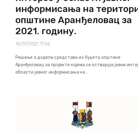
информисања на територи
општине Аранђеловац за
2021. годину.
16/07/2021 17:56
Решење о додели средстава из буџета општине
Аранђеловац за пројекте којима се остварује јавни инте
области јавног информисања на …