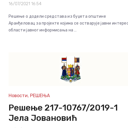
16/07/2021 16:54
Решење о додели средстава из буџета општине
Аранђеловац за пројекте којима се остварује јавни интерес
области јавног информисања на …
Новости
,
РЕШЕЊА
Решење 217-10767/2019-1
Јела Јовановић