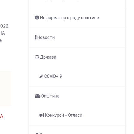
Информатор о раду општине
2022.
КА
Новости
е
Држава
COVID-19
Општина
Конкурси – Огласи
А