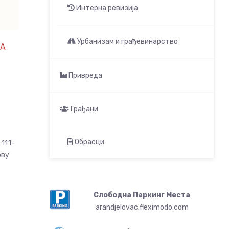
Интерна ревизија
Урбанизам и грађевинарство
А
Привреда
Грађани
А
Обрасци
111-
ову
Слободна Паркинг Места
arandjelovac.fleximodo.com