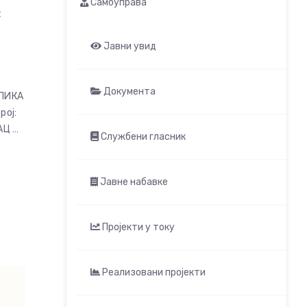
Самоуправа
с
Јавни увид
Документа
БЛИКА
ој:
АЦ …
Службени гласник
Јавне набавке
Пројекти у току
Реализовани пројекти