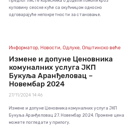
Предлог листе корисника о додели помоћи кроз
куповину сеоске куће са окућницом односно
одговарајуће непокретности за становање.
Информатор
,
Новости
,
Одлуке
,
Општинско веће
Измене и допуне Ценовника
комуналних услуга ЈКП
Букуља Аранђеловац –
Новембар 2024
27/11/2024 14:46
Измене и допуне Ценовника комуналних услуга ЈКП
Букуља Аранђеловац 27. Новембар 2024. Промене цена
можете погледати у прилогу.