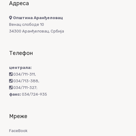
Адреса
Општина Аранђеловац
Венац слободе 10
34300 Аранђеловац, Србија
Телефон
централа:
034/711-311
,
034/713-388
,
034/711-327
;
факс:
034/724-935
Мреже
FaceBook