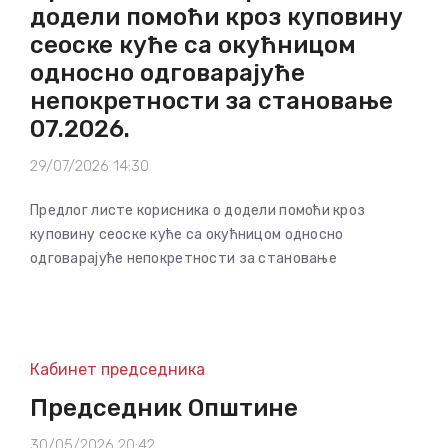
додели помоћи кроз куповину
сеоске куће са окућницом
односно одговарајуће
непокретности за становање
07.2026.
29/07/2026 14:30
Предлог листе корисника о додели помоћи кроз
куповину сеоске куће са окућницом односно
одговарајуће непокретности за становање
Кабинет председника
Председник Општине
30/05/2026 20:42