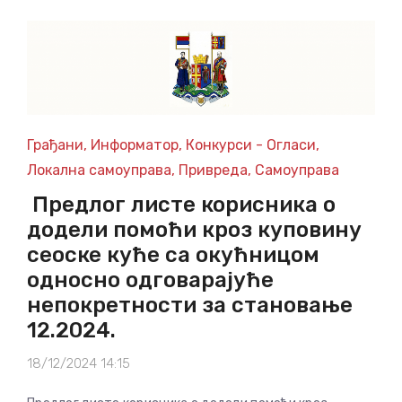
Грађани
,
Информатор
,
Конкурси - Огласи
,
Локална самоуправа
,
Привреда
,
Самоуправа
Предлог листе корисника о
додели помоћи кроз куповину
сеоске куће са окућницом
односно одговарајуће
непокретности за становање
12.2024.
18/12/2024 14:15