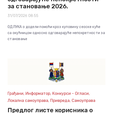
за становање 2026.
31/07/2026 08:55
ОДЛУКА о додели помоћи кроз куповину сеоске куће
са окућницом односно одговарајуће непокретности за
становање
Грађани
,
Информатор
,
Конкурси - Огласи
,
Локална самоуправа
,
Привреда
,
Самоуправа
Предлог листе корисника о