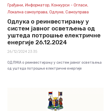
Грађани
,
Информатор
,
Конкурси - Огласи
,
Локална самоуправа
,
Одлуке
,
Самоуправа
Одлука о реинвестирању у
систем јавног осветљења од
уштеда потрошње електричне
енергије 26.12.2024
26/12/2024 23:35
ОДЛУКА о реинвестирању у систем јавног осветљења
од уштеда потрошње електричне енергије