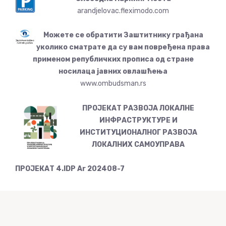
arandjelovac.fleximodo.com
Можете се обратити Заштитнику грађана
уколико сматрате да су вам повређена права
применом републичких прописа од стране
носилаца јавних овлашћења
www.ombudsman.rs
ПРОЈЕКАТ РАЗВОЈА ЛОКАЛНЕ
ИНФРАСТРУКТУРЕ И
ИНСТИТУЦИОНАЛНОГ РАЗВОЈА
ЛОКАЛНИХ САМОУПРАВА
ПРОЈЕКАТ 4.IDP Ar 202408-7