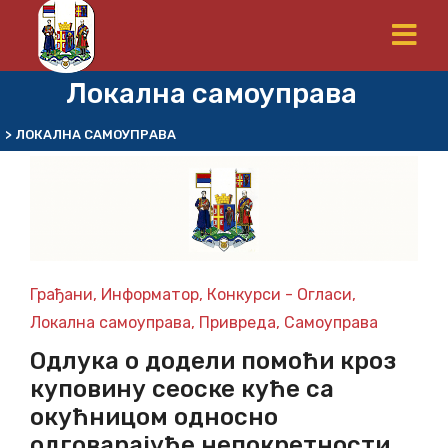
Локална самоуправа
>
ЛОКАЛНА САМОУПРАВА
Грађани
,
Информатор
,
Конкурси - Огласи
,
Локална самоуправа
,
Привреда
,
Самоуправа
Одлука о додели помоћи кроз
куповину сеоске куће са
окућницом односно
одговарајуће непокретности