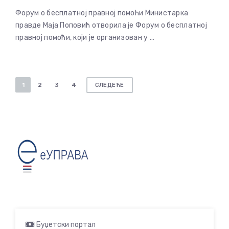
Форум о бесплатној правној помоћи Министарка
правде Маја Поповић отворила је Форум о бесплатној
правној помоћи, који је организован у …
Пагинација
1
2
3
4
СЛЕДЕЋЕ
чланака
Буџетски портал