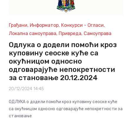
Грађани
,
Информатор
,
Конкурси - Огласи
,
Локална самоуправа
,
Привреда
,
Самоуправа
Одлука о додели помоћи кроз
куповину сеоске куће са
окућницом односно
одговарајуће непокретности
за становање 20.12.2024
20/12/2024 14:45
ОДЛУКА о додели помоћи кроз куповину сеоске куће
са окућницом односно одговарајуће непокретности за
становање