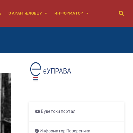
А
О АРАНЂЕЛОВЦУ
ИНФОРМАТОР
Буџетски портал
Информатор Повереника