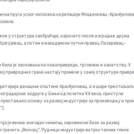
зничка пруга уског колосека на релацији Младеновац-Аранђелов
колине.
ене у структури саобраћаја, нарочито после изградње друма
агујевац, а потом и макадамски путни правац Лазаревац-
била је заснована на пољопривреди, трговини и занатству. У
ој привредних грана настају промене у самој структури привре
ериторији данашње општине Аранђеловац, а и шире престаљало 
иноградарске задруге у Бањи од почетка XX века, приступи
е престаљало основу за развој индустрије за производњу и про
“).
ја је веома значајан чинилац сировинске базе за развој
и гранита „Венчац“, Рудници индустрија ватросталних глина