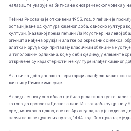
налазиште указује на битисање оновременског човека у ње
Пећина Рисовача је откривена 1953. год. У пећини је прон
остаци једне од култура каменог доба, односно култура ко
култури, (названој према пећини Ла Моустиер, на левој оба
огњишта нађена оружја и алатке од окресаних силекса, о
алатки и оруђа који припадају класичним облицима мустиј
и типолошким одликама, које у себи сједињују елементе с
откривене су карактеристичне културе млађег каменог доб
У античко доба данашња територији аранђеловачке општине
житницу Римске империје.
У средњем веку ова област је била релативно густо насеље
готово до пропасти Деспотовине. Из тог доба су цркве у Б
средњовековна црква, светог Арханђела, коју је подигао
плочи повише црквених врата, 1444. год. Ова цркава је једн