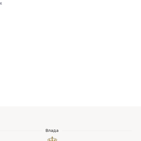
х
Влада