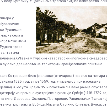
у селу Буковику. У цркви нема трагова зидног сликарства, оси
брвнара у
анђеловачке
еко Рудника и
смајска села и
акође може наћи
 Рудник преко
резултатима
 половини XVI века у турским катастарским пописима смедерев
жена су само два насеља на територији аранђеловачке општине.
падало Острвици и било је влашко (сточарско) насеље са четири 
нџака 1525. год. а пре 1559. год. уписана су три насеља на
ашац и Босута. Крајем 16. и почетком 18. века раније опустел
датирају из времена аустријске окупације Србије (1718-1739. го
штине: Даросава, Јеловик, Прогореоци, Раниловић, и Тулеж кој
евачког дистрикта: Врбица, Мисача, Стојник, Копљаре, Вулкасов