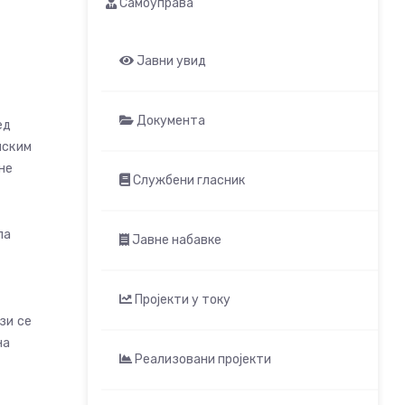
Самоуправа
Јавни увид
Документа
ед
лским
не
Службени гласник
ла
Јавне набавке
Пројекти у току
зи се
на
Реализовани пројекти