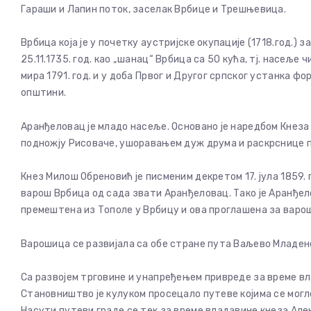
Гараши и Лапин поток, заселак Врбице и Трешњевица.
Врбица која је у почетку аустријске окупације (1718.год.)
25.11.1735. год. као „шанац“ Врбица са 50 кућа, тј. насељ
мира 1791. год. и у доба Првог и Другог српског устанка 
општини.
Аранђеловац је младо насеље. Основано је наредбом Кнеза
подножју Рисоваче, ушоравањем дуж друма и раскрснице п
Кнез Милош Обреновић је писменим декретом 17. јула 1859. 
варош Врбица од сада звати Аранђеловац. Тако је Аранђело
премештена из Тополе у Врбицу и ова проглашена за варо
Варошица се развијала са обе стране пута Ваљево Младен
Са развојем трговине и унапређењем привреде за време вл
Становништво је кулуком просецало путеве којима се могло
Насути путеви граде се тек за време владавине кнеза Ал