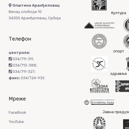
Општина Аранђеловац
Венац слободе 10
Култура
34300 Аранђеловац, Србија
Телефон
спорт
централа:
034/711-311
,
034/713-388
,
034/711-327
;
здравље
факс:
034/724-935
Мреже
Јавна предуз
FaceBook
YouTube