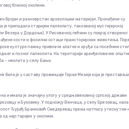
говој блиској околини.
ађен бројан и разноврстан археолошки материјал. Пронађени су
ја је припадала старијем палеолиту, такозваној мустијерској
ли Везера у Дордоњи). У Рисовачкој пећини су покрај отвореног
брађене кости и фосилни остаци праисторијских животиња. Пор
ерске културе пажњу привлаче алатке и оруђа са посебним сти
редњег и позног палеолита. На територији аранђеловачке општи
а – неолита у селу Бањи.
 била је у саставу провинције Горње Мезије која је преставља
на и имала је значајну улогу у средњовековној српској држави
резовцу и Буковику. У подножју Венчаца, у селу Брезовац, нала
 деспот Ђурађ Бранковић Смедеревац према натпису утиснутом 
а од најстаријих у околини.