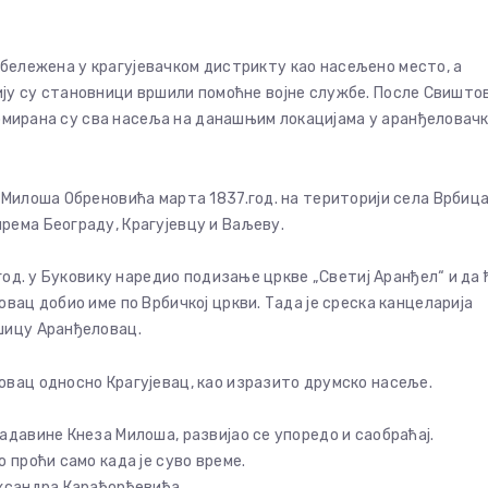
 забележена у крагујевачком дистрикту као насељено место, а
е чију су становници вршили помоћне војне службе. После Свишто
формирана су сва насеља на данашњим локацијама у аранђеловачк
 Милоша Обреновића марта 1837.год. на територији села Врбица
рема Београду, Крагујевцу и Ваљеву.
год. у Буковику наредио подизање цркве „Светиј Аранђел“ и да 
вац добио име по Врбичкој цркви. Тада је среска канцеларија
шицу Аранђеловац.
овац односно Крагујевац, као изразито друмско насеље.
адавине Кнеза Милоша, развијао се упоредо и саобраћај.
 проћи само када је суво време.
ександра Карађорђевића.