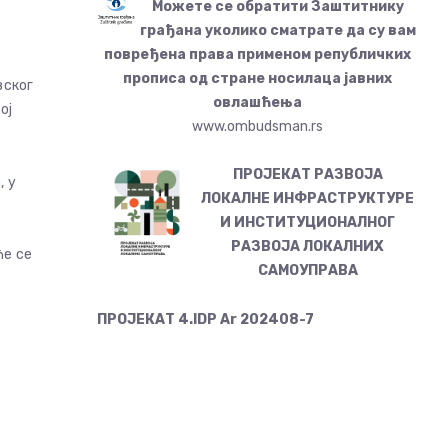
Можете се обратити Заштитнику
грађана уколико сматрате да су вам
повређена права применом републичких
прописа од стране носилаца јавних
вског
овлашћења
ој
www.ombudsman.rs
ПРОЈЕКАТ РАЗВОЈА
, у
ЛОКАЛНЕ ИНФРАСТРУКТУРЕ
И ИНСТИТУЦИОНАЛНОГ
РАЗВОЈА ЛОКАЛНИХ
ће се
САМОУПРАВА
ПРОЈЕКАТ 4.IDP Ar 202408-7