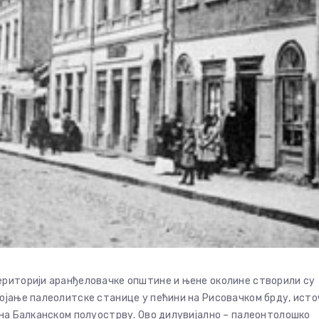
ериторији аранђеловачке општине и њене околине створили су
ојање палеолитске станице у пећини на Рисовачком брду, исто
 на Балканском полуострву. Ово дилувијално – палеонтолошко