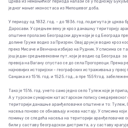
Црква из немањићког периода налази се у подножју Букуље 
једног мањег иконостаса из Милошевог доба.
У периоду од 1832. год. – до 1836. год. подигнута је црква 
Даросави. У средњем веку је кроз данашњу територију ар
општине пролазио Београдски друм који је од Београда пр
долине Груже водио за Призрен. Овај друм је водио кроз ко
преко Мисаче и Венчана избијао на Рудник. У списима се т
још један средњевековни пут, који је водио од Београда за
превоја на Вагану спустао се до села Прогореоци. Према 
најновијих историјски – географских истраживања у првој
Санџака из 1516. год. и 1525. год., а пре 1559.год. забеле
Тако је 1516. год. унето само једно село Тулеж које је при
А у турском сумарном катастарском попису смедеревског са
територији данашње аранђеловачке општине и то: Тулеж, Ор
насеља поново се обнављају и нова настају. У списима који 
помињу се следећа насеља на територији аранђеловачке оп
били у саставу београдскои дистрикта, а у саставу крагуј