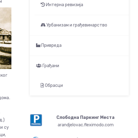
м
Интерна ревизија
Урбанизам и грађевинарство
Привреда
Грађани
ског
Обрасци
дома.
а
Слободна Паркинг Места
д.)
arandjelovac.fleximodo.com
и су
ци,