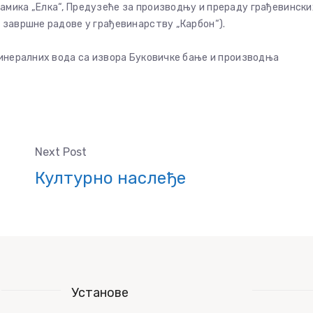
амика „Елка“, Предузеће за производњу и прераду грађевински
 завршне радове у грађевинарству „Карбон“).
минералних вода са извора Буковичке бање и производња
Next Post
Културно наслеђе
Установе