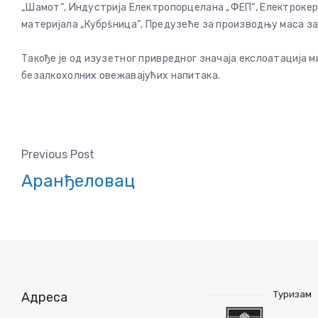
„Шамот“, Индустрија Електропорцелана „ФЕП“, Електрокер
материјала „Кубрšница“, Предузеће за производњу маса за
Такође је од изузетног привредног значаја екслоатација 
безалкохолних овежавајућих напитака.
Previous Post
Аранђеловац
Туризам
Адреса