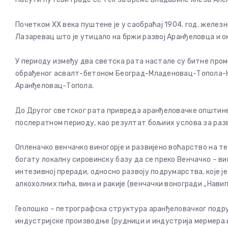
Почетком XX века пуштене је у саобраћај 1904. год. желе
Лазаревац што је утицало на бржи развој Аранђеловца и о
У периоду између два светска рата настале су битне пром
обрађеног асвалт-бетоном Београд-Младеновац-Топола-Кр
Аранђеловац-Топола.
До Другог светског рата привреда аранђеловачке општине 
послератном периоду, као резултат бољиих услова за разв
Опленачко венчачко виногорје и развијено воћарство на т
богату локалну сировинску базу да се преко Венчачко – в
интезивној преради, односно развоју подрумарства, које ј
алкохолних пића, вина и ракије (венчачки воногради „Навип
Геолошко – петрографска структура аранђеловачког подруч
индустријске производње (рудници и индустрија мермера 