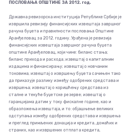
ПОСЛОВАЊА ОПШТИНЕ ЗА 2012. год.
Државна ревизорска институција Републике Србије је
извршила ревизију финансијских извештаја завршног
рачуна буџета и правилности пословања Општине
Ар
анђеловац за 2012. годину. Урађена је ревизија
финансијских извештаја завршног рачуна буџета
општине Аранђеловац, који чине: биланс стања;
биланс прихода и расхода; извештај о капиталним
издацима и финансирању; извештај о новчаним
токовима; извештај о извршењу буџета сачињен тако
да приказује разлику између одобрених средстава и
извршења; извештај о коришћењу средстава из
сталне и текуће буџетске резерве; извештај о
гаранцијама датим у току фискалне године, као и
образложења извештаја, и то: објашњење великих
одступања између одобрених средстава и извршења
и преглед примљених донација и кредита, домаћих и
страних, као и извршених отплата кредита,