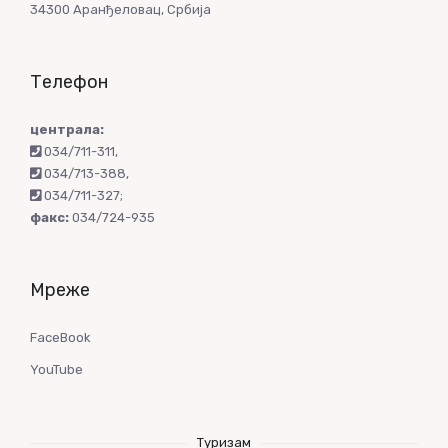
34300 Аранђеловац, Србија
Телефон
централа:
034/711-311
,
034/713-388
,
034/711-327
;
факс:
034/724-935
Мреже
FaceBook
YouTube
Туризам