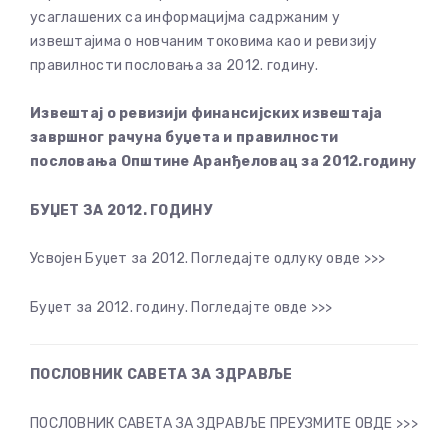
усаглашених са информацијма садржаним у
извештајима о новчаним токовима као и ревизију
правилности пословања за 2012. годину.
Извештај о ревизији финансијских извештаја
завршног рачуна буџета и правилности
пословања Општине Аранђеловац за 2012.годину
БУЏЕТ ЗА 2012. ГОДИНУ
Усвојен Буџет за 2012. Погледајте одлуку овде >>>
Буџет за 2012. годину. Погледајте овде >>>
ПОСЛОВНИК САВЕТА ЗА ЗДРАВЉЕ
ПОСЛОВНИК САВЕТА ЗА ЗДРАВЉЕ ПРЕУЗМИТЕ ОВДЕ >>>