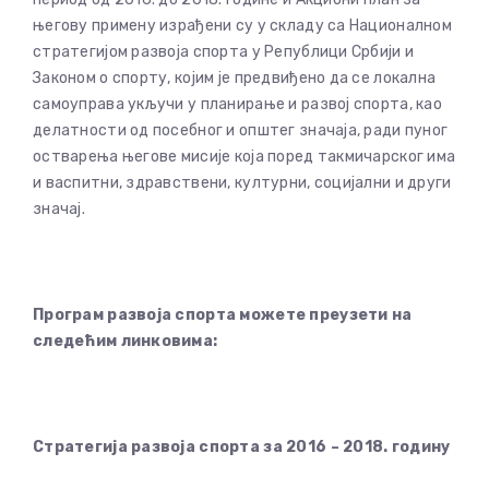
његову примену израђени су у складу са Националном
стратегијом развоја спортa у Републици Србији и
Законом о спорту, којим је предвиђено да се локална
самоуправа укључи у планирање и развој спорта, као
делатности од посебног и општег значаја, ради пуног
остварења његове мисије која поред такмичарског има
и васпитни, здравствени, културни, социјални и други
значај.
Програм развоја спорта можете преузети на
следећим линковима:
Стратегија развоја спорта за 2016 – 2018. годину