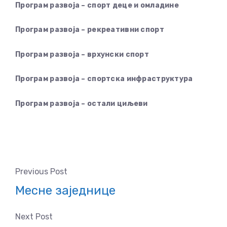
Програм развоја – спорт деце и омладине
Програм развоја – рекреативни спорт
Програм развоја – врхунски спорт
Програм развоја – спортска инфраструктура
Програм развоја – остали циљеви
Previous Post
Месне заједнице
Next Post