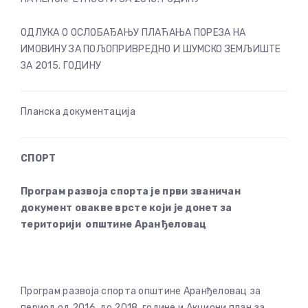
ОДЛУКА О ОСЛОБАЂАЊУ ПЛАЋАЊА ПОРЕЗА НА
ИМОВИНУ ЗА ПОЉОПРИВРЕДНО И ШУМСКО ЗЕМЉИШТЕ
ЗА 2015. ГОДИНУ
Планска документација
СПОРТ
Програм развоја спорта је први званичан
документ овакве врсте који је донет за
територији општине Аранђеловац
Програм развоја спорта општине Аранђеловац за
период од 2016. до 2018. године и Акциони план за