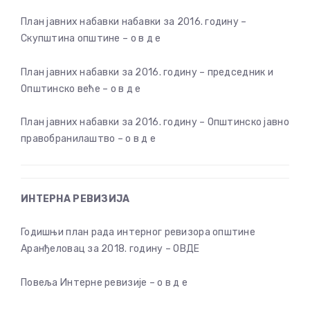
План јавних набавки набавки за 2016. годину –
Скупштина општине – о в д е
План јавних набавки за 2016. годину – председник и
Општинско веће – о в д е
План јавних набавки за 2016. годину – Општинско јавно
правобранилаштво – о в д е
ИНТЕРНА РЕВИЗИЈА
Годишњи план рада интерног ревизора општине
Аранђеловац за 2018. годину – ОВДЕ
Повеља Интерне ревизије – о в д е