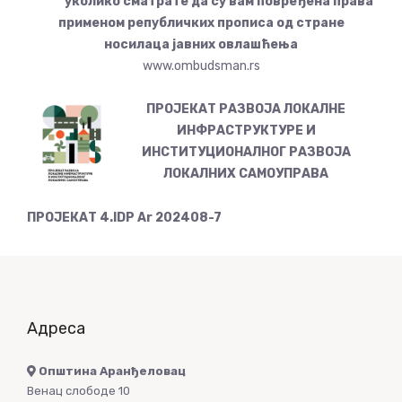
уколико сматрате да су вам повређена права
применом републичких прописа од стране
носилаца јавних овлашћења
www.ombudsman.rs
ПРОЈЕКАТ РАЗВОЈА ЛОКАЛНЕ
ИНФРАСТРУКТУРЕ И
ИНСТИТУЦИОНАЛНОГ РАЗВОЈА
ЛОКАЛНИХ САМОУПРАВА
ПРОЈЕКАТ 4.IDP Ar 202408-7
Адреса
Општина Аранђеловац
Венац слободе 10