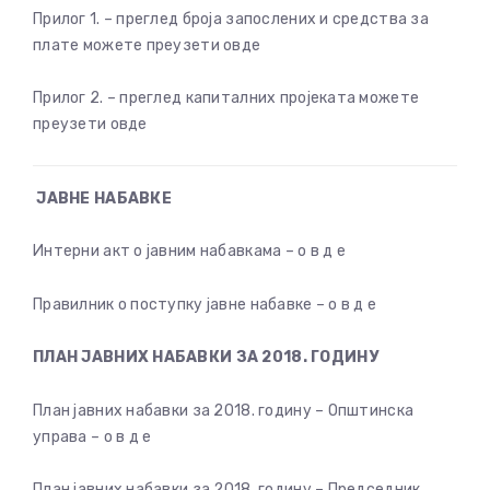
Прилог 1. – преглед броја запослених и средства за
плате можете преузети овде
Прилог 2. – преглед капиталних пројеката можете
преузети овде
ЈАВНЕ НАБАВКЕ
Интерни акт о јавним набавкама – о в д е
Правилник о поступку јавне набавке – о в д е
ПЛАН ЈАВНИХ НАБАВКИ ЗА 2018. ГОДИНУ
План јавних набавки за 2018. годину – Општинска
управа – о в д е
План јавних набавки за 2018. годину – Председник