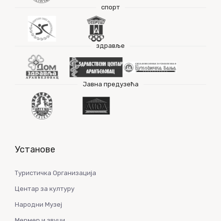
спорт
здравље
Јавна предузећа
Установе
Туристичка Организација
Центар за културу
Народни Музеј
Мермер и звуци