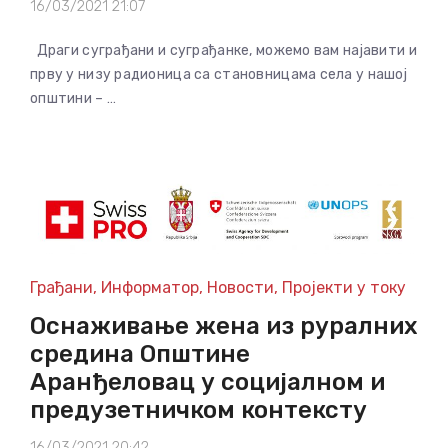
16/03/2021 21:07
Драги суграђани и суграђанке, можемо вам најавити и
прву у низу радионица са становницама села у нашој
општини – …
Грађани
,
Информатор
,
Новости
,
Пројекти у току
Оснаживање жена из руралних
средина Општине
Аранђеловац у социјалном и
предузетничком контексту
16/03/2021 20:42