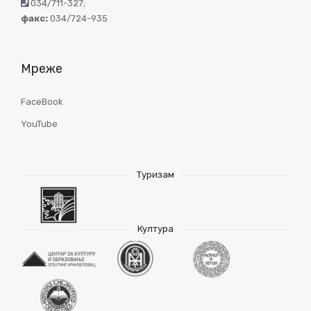
034/711-327
;
факс:
034/724-935
Мреже
FaceBook
YouTube
Туризам
Култура