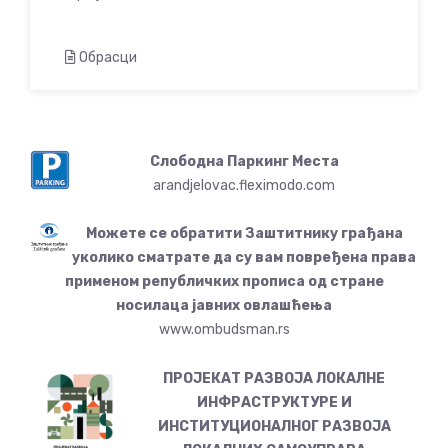
Обрасци
Слободна Паркинг Места
arandjelovac.fleximodo.com
Можете се обратити Заштитнику грађана
уколико сматрате да су вам повређена права
применом републичких прописа од стране
носилаца јавних овлашћења
www.ombudsman.rs
ПРОЈЕКАТ РАЗВОЈА ЛОКАЛНЕ
ИНФРАСТРУКТУРЕ И
ИНСТИТУЦИОНАЛНОГ РАЗВОЈА