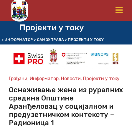
Пројекти у току
>
ИНФОРМАТОР
>
САМОУПРАВА
>
ПРОЈЕКТИ У ТОКУ
Грађани
,
Информатор
,
Новости
,
Пројекти у току
Оснаживање жена из руралних
средина Општине
Аранђеловац у социјалном и
предузетничком контексту –
Радионица 1