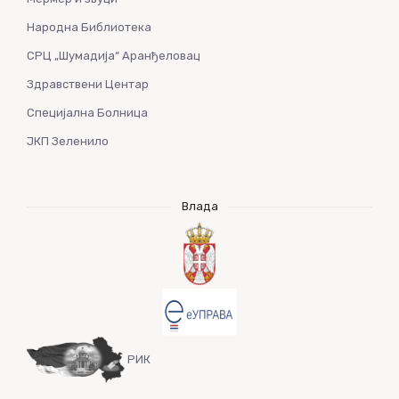
Народна Библиотека
СРЦ „Шумадија“ Аранђеловац
Здравствени Центар
Специјална Болница
ЈКП Зеленило
Влада
РИК