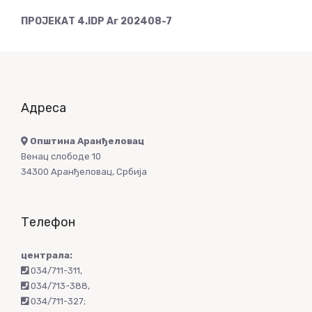
ПРОЈЕКАТ 4.IDP Ar 202408-7
Адреса
Општина Аранђеловац
Венац слободе 10
34300 Аранђеловац, Србија
Телефон
централа:
034/711-311
,
034/713-388
,
034/711-327
;