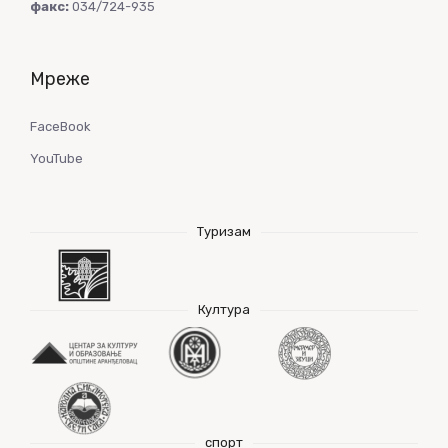
факс:
034/724-935
Мреже
FaceBook
YouTube
Туризам
Култура
спорт