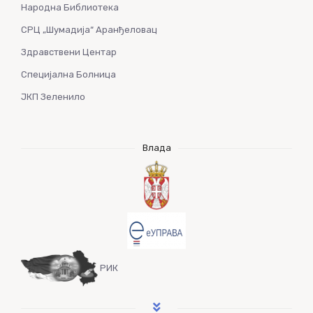
Народна Библиотека
СРЦ „Шумадија“ Аранђеловац
Здравствени Центар
Специјална Болница
ЈКП Зеленило
Влада
РИК