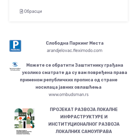
Обрасци
Слободна Паркинг Места
arandjelovac.fleximodo.com
Можете се обратити Заштитнику грађана
уколико сматрате да су вам повређена права
применом републичких прописа од стране
носилаца јавних овлашћења
www.ombudsman.rs
ПРОЈЕКАТ РАЗВОЈА ЛОКАЛНЕ
ИНФРАСТРУКТУРЕ И
ИНСТИТУЦИОНАЛНОГ РАЗВОЈА
ЛОКАЛНИХ САМОУПРАВА