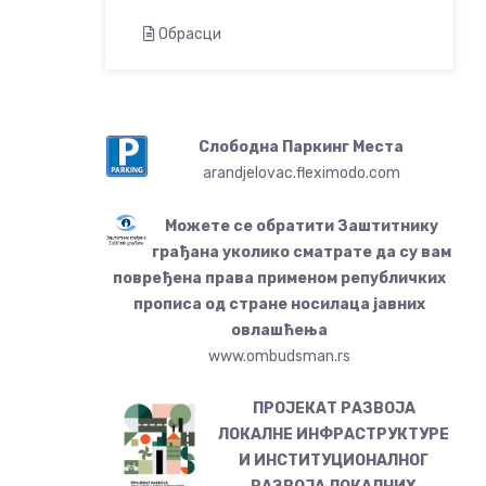
Обрасци
Слободна Паркинг Места
arandjelovac.fleximodo.com
Можете се обратити Заштитнику
грађана уколико сматрате да су вам
повређена права применом републичких
прописа од стране носилаца јавних
овлашћења
www.ombudsman.rs
ПРОЈЕКАТ РАЗВОЈА
ЛОКАЛНЕ ИНФРАСТРУКТУРЕ
И ИНСТИТУЦИОНАЛНОГ