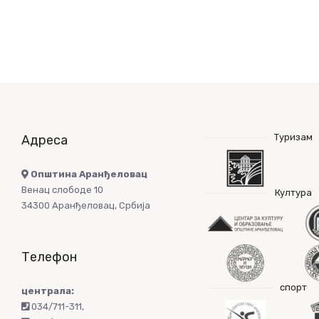
Туризам
Адреса
Општина Аранђеловац
Венац слободе 10
Култура
34300 Аранђеловац, Србија
Телефон
спорт
централа:
034/711-311
,