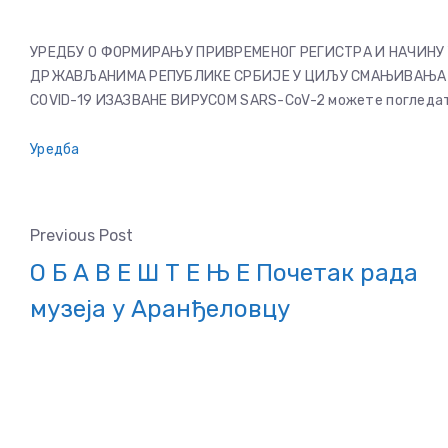
УРЕДБУ О ФОРМИРАЊУ ПРИВРЕМЕНОГ РЕГИСТРА И НАЧИНУ
ДРЖАВЉАНИМА РЕПУБЛИКЕ СРБИЈЕ У ЦИЉУ СМАЊИВАЊА 
COVID-19 ИЗАЗВАНЕ ВИРУСОМ SARS-CoV-2 можете погледат
Уредба
Previous Post
О Б А В Е Ш Т Е Њ Е Почетак рада
музеја у Аранђеловцу