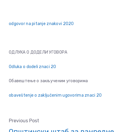
odgovor na pitanje znakovi 2020
ОДЛУКА О ДОДЕЛИ УГОВОРА
Odluka o dodeli znaci 20
Обавештење о закљученим уговорима
obaveštenje o zaključenim ugovorima znaci 20
Previous Post
Општински штаб за ванредне