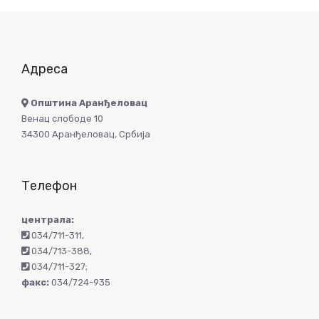
Адреса
Општина Аранђеловац
Венац слободе 10
34300 Аранђеловац, Србија
Телефон
централа:
034/711-311
,
034/713-388
,
034/711-327
;
факс:
034/724-935