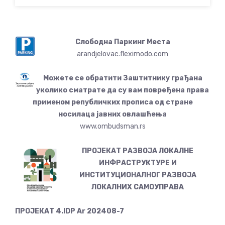
Слободна Паркинг Места
arandjelovac.fleximodo.com
Можете се обратити Заштитнику грађана
уколико сматрате да су вам повређена права
применом републичких прописа од стране
носилаца јавних овлашћења
www.ombudsman.rs
ПРОЈЕКАТ РАЗВОЈА ЛОКАЛНЕ
ИНФРАСТРУКТУРЕ И
ИНСТИТУЦИОНАЛНОГ РАЗВОЈА
ЛОКАЛНИХ САМОУПРАВА
ПРОЈЕКАТ 4.IDP Ar 202408-7