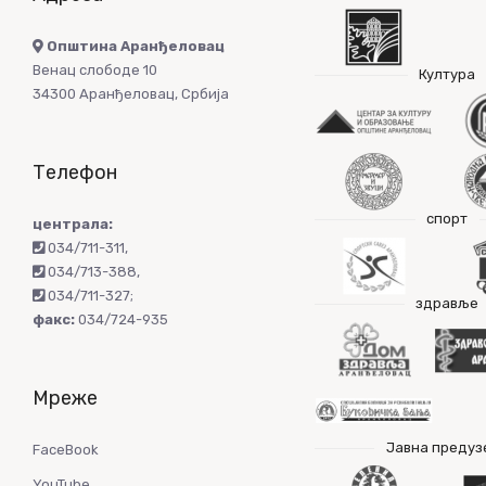
Општина Аранђеловац
Венац слободе 10
Култура
34300 Аранђеловац, Србија
Телефон
спорт
централа:
034/711-311
,
034/713-388
,
034/711-327
;
здравље
факс:
034/724-935
Мреже
Јавна предуз
FaceBook
YouTube