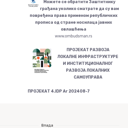
Можете се обратити Заштитнику
грађана уколико сматрате да су вам
повређена права применом републичких
прописа од стране носилаца јавних
овлашћења
www.ombudsman.rs
ПРОЈЕКАТ РАЗВОЈА
ЛОКАЛНЕ ИНФРАСТРУКТУРЕ
И ИНСТИТУЦИОНАЛНОГ
РАЗВОЈА ЛОКАЛНИХ
САМОУПРАВА
ПРОЈЕКАТ 4.IDP Ar 202408-7
Влада