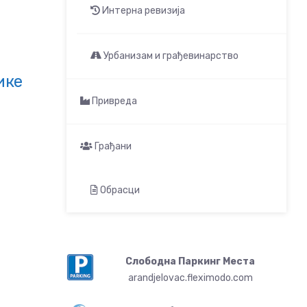
Интерна ревизија
Урбанизам и грађевинарство
ике
Привреда
Грађани
Обрасци
Слободна Паркинг Места
arandjelovac.fleximodo.com