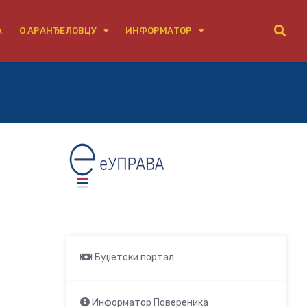
А
О АРАНЂЕЛОВЦУ
ИНФОРМАТОР
Буџетски портал
Информатор Повереника