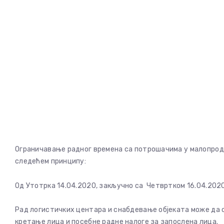
Ограничавање радног времена са потрошачима у малопрода
следећем принципу:
Од Утотрка 14.04.2020, закључно са Четвртком 16.04.2020 
Рад логистичких центара и снабдевање објеката може да 
кретање лица и посебне радне налоге за запослена лица.