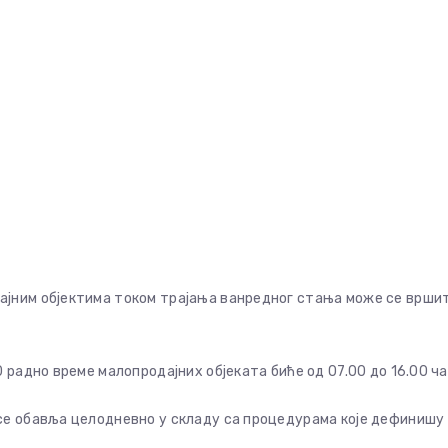
јним објектима током трајања ванредног стања може се врши
радно време малопродајних објеката биће од 07.00 до 16.00 ча
се обавља целодневно у складу са процедурама које дефинишу