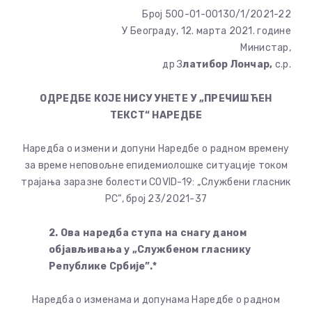
Број 500-01-00130/1/2021-22
У Београду, 12. марта 2021. године
Министар,
др
З
латибор Лончар,
с.р.
ОДРЕДБЕ КОЈЕ НИСУ УНЕТЕ У „ПРЕЧИШЋЕН
ТЕКСТ“ НАРЕДБЕ
Наредба о измени и допуни Наредбе о радном времену
за време неповољне епидемиолошке ситуације током
трајања заразне болести COVID-19: „Службени гласник
РС“, број 23/2021-37
2. Ова наредба ступа на снагу даном
објављивања у „Службеном гласнику
Републике Србије”.*
Наредба о изменама и допунама Наредбе о радном