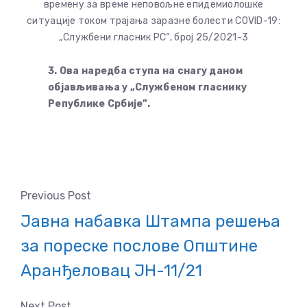
времену за време неповољне епидемиолошке
ситуације током трајања заразне болести COVID-19:
„Службени гласник РС“, број 25/2021-3
3. Ова наредба ступа на снагу даном
објављивања у „Службеном гласнику
Републике Србије”.
Previous Post
Јавна набавка Штампа решења
за пореске послове Општине
Аранђеловац ЈН-11/21
Next Post