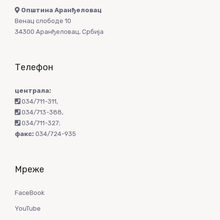
Општина Аранђеловац
Венац слободе 10
34300 Аранђеловац, Србија
Телефон
централа:
034/711-311
,
034/713-388
,
034/711-327
;
факс:
034/724-935
Мреже
FaceBook
YouTube