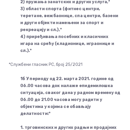
2) пружања занатских и других услуга,*
3) области спорта (фитнес центри,
теретане, вежбаонице, спа центри, базени
и други објекти намењени за спорт и
рекреацију и сл.),*
4) приређивања посебних и класичних
игара на срећу (кладионице, играонице и
сл.).*
*Службени гласник РС, број 25/2021
1б У периоду од 22. марта 2021. године од
06.00 часова док налаже епидемилошка
ситуација, сваког дана у радном времену од
06.00 до 21.00 часова могу радити у
објектима у којима се обављају
делатности:*
1. трговинских и других радњи и продајних