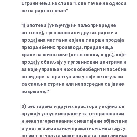
Ограничења из става 1. ове тачке не односи
се на радно време:*
1) апотека (укључујући пољопривредне
апотеке), трговинских и других радњи и
продајних места на којима се врши продаја
прехрамбених производа, продавница
хране за животиње (пет шопови, и др.), које
продају обављају у трговинским центрима и
за које управљач може обезбедити посебне
коридоре за приступ или у које се не улази
са спољне стране или непосредно са јавне
површине, *
2) ресторана и других простора у којима се
пружају услуге исхране у категоризованим
и некатегоризованим смештајним објектима
и у категоризованом приватном смештају, у
којима се услуга може пружати само лицима