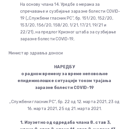
На основу члана 14. Уредбе о мерама за
спречавање и сузбијање заразне болести COVID-
19 („Службени гласник РС”, бр. 151/20, 152/20,
153/20, 156/20, 158/20, 1/21, 17/21, 19/21 и
22/21), на предлог Кризног штаба за сузбијање
заразне болести COVID-19,
Министар здравља доноси
НАРЕДБУ
о радном времену за време неповољне
епидемиолошке ситуације током трајања
заразне болести COVID-19
„Службени гласник РС“, бр. 22 од 12. марта 2021, 23 од
16. марта 2021, 25 од 21. марта 2021.
1. Изузетно од одредаба члана 8. став 3,