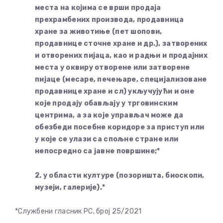
места на којима се врши продаја
прехрамбених производа, продавница
хране за животиње (пет шопови,
продавнице сточне хране и др.), затворених
и отворених пијаца, као и радњи и продајних
места у оквиру отворене или затворене
пијаце (месаре, печењаре, специјализоване
продавнице хране и сл) укључујући и оне
које продају обављају у трговинским
центрима, а за које управљач може да
обезбеди посебне коридоре за приступ или
у које се улази са спољне стране или
непосредно са јавне површине;*
2. у области културе (позоришта, биоскопи,
музеји, галерије).*
*Службени гласник РС, број 25/2021