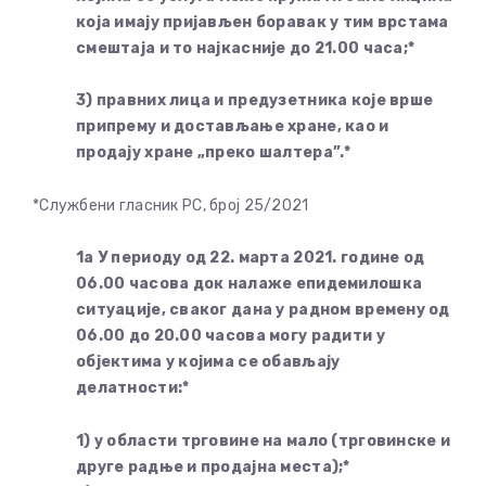
која имају пријављен боравак у тим врстама
смештаја и то најкасније до 21.00 часа;*
3) правних лица и предузетника које врше
припрему и достављање хране, као и
продају хране „преко шалтера”.*
*Службени гласник РС, број 25/2021
1а У периоду од 22. марта 2021. године од
06.00 часова док налаже епидемилошка
ситуације, сваког дана у радном времену од
06.00 до 20.00 часова могу радити у
објектима у којима се обављају
делатности:*
1) у области трговине на мало (трговинске и
друге радње и продајна места);*