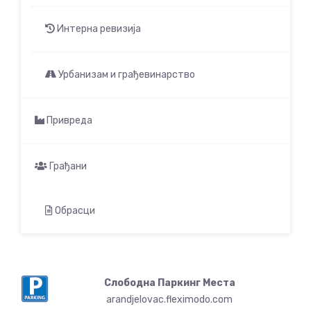
Интерна ревизија
Урбанизам и грађевинарство
Привреда
Грађани
Обрасци
Слободна Паркинг Места
arandjelovac.fleximodo.com