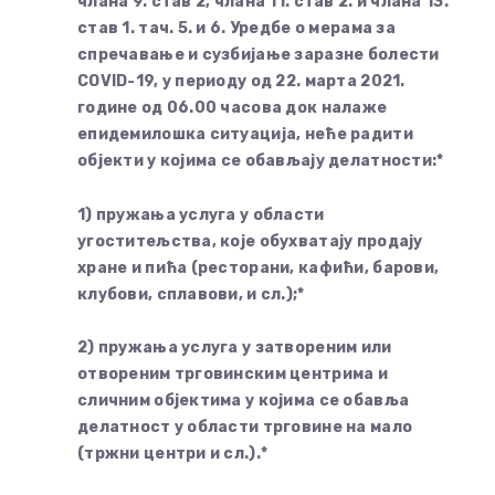
члана 9. став 2, члана 11. став 2. и члана 13.
став 1. тач. 5. и 6. Уредбе о мерама за
спречавање и сузбијање заразне болести
COVID-19, у периоду од 22. марта 2021.
године од 06.00 часова док налаже
епидемилошка ситуација, неће радити
објекти у којима се обављају делатности:*
1) пружања услугa у области
угоститељства, које обухватају продају
хране и пића (ресторани, кафићи, барови,
клубови, сплавови, и сл.);*
2) пружања услуга у затвореним или
отвореним трговинским центрима и
сличним објектима у којима се обавља
делатност у области трговине на мало
(тржни центри и сл.).*