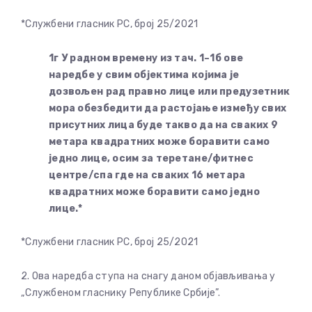
*Службени гласник РС, број 25/2021
1г У радном времену из тач. 1–1б ове
наредбе у свим објектима којима је
дозвољен рад правно лице или предузетник
мора обезбедити да растојање између свих
присутних лица буде такво да на сваких 9
метара квадратних може боравити само
једно лице, осим за теретане/фитнес
центре/спа где на сваких 16 метара
квадратних може боравити само једно
лице.*
*Службени гласник РС, број 25/2021
2. Ова наредба ступа на снагу даном објављивања у
„Службеном гласнику Републике Србије”.