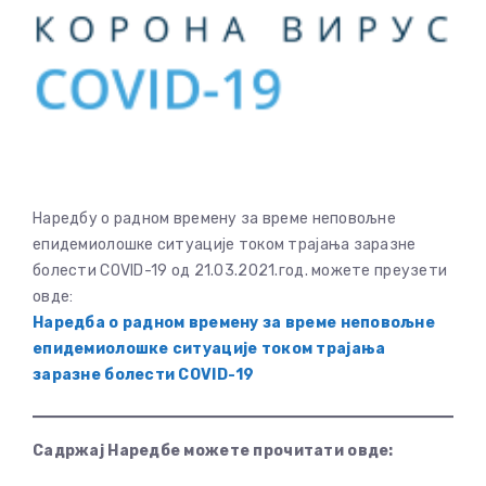
Наредбу о радном времену за време неповољне
епидемиолошке ситуације током трајања заразне
болести COVID-19 од 21.03.2021.год. можете преузети
овде:
Наредба о радном времену за време неповољне
епидемиолошке ситуације током трајања
заразне болести COVID-19
Садржај Наредбе можете прочитати овде: