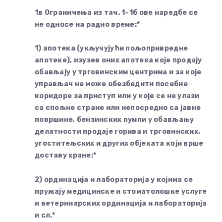
1в Ограничења из тач. 1–1б ове наредбе се
не односe на радно време:*
1) апотека (укључујући пољопривредне
апотеке), изузев оних апотека које продају
обављају у трговинским центрима и за које
управљач не може обезбедити посебне
коридоре за приступ или у које се не улази
са спољне стране или непосредно са јавне
површине, бензинских пумпи у обављању
делатности продаје горива и трговинских,
угоститељских и других објеката који врше
доставу хране;*
2) ординација и лабораторија у којима се
пружају медицинске и стоматолошке услуге
и ветеринарских ординација и лабораторија
и сл.*