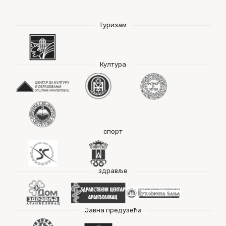
Туризам
Култура
спорт
здравље
Јавна предузећа