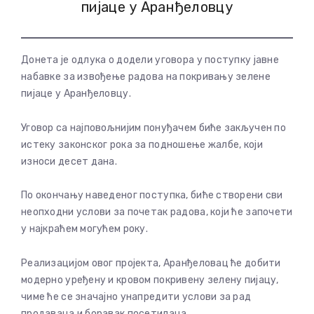
пијаце у Аранђеловцу
Донета је одлука о додели уговора у поступку јавне
набавке за извођење радова на покривању зелене
пијаце у Аранђеловцу.
Уговор са најповољнијим понуђачем биће закључен по
истеку законског рока за подношење жалбе, који
износи десет дана.
По окончању наведеног поступка, биће створени сви
неопходни услови за почетак радова, који ће започети
у најкраћем могућем року.
Реализацијом овог пројекта, Аранђеловац ће добити
модерно уређену и кровом покривену зелену пијацу,
чиме ће се значајно унапредити услови за рад
продаваца и боравак посетилаца.