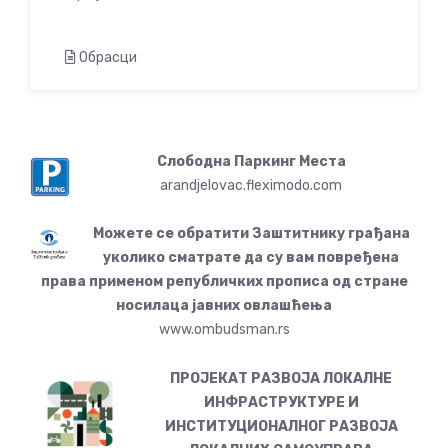
Обрасци
Слободна Паркинг Места
arandjelovac.fleximodo.com
Можете се обратити Заштитнику грађана
уколико сматрате да су вам повређена
права применом републичких прописа од стране
носилаца јавних овлашћења
www.ombudsman.rs
ПРОЈЕКАТ РАЗВОЈА ЛОКАЛНЕ
ИНФРАСТРУКТУРЕ И
ИНСТИТУЦИОНАЛНОГ РАЗВОЈА