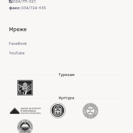
034/711-327
;
факс:
034/724-935
Мреже
FaceBook
YouTube
Туризам
Култура