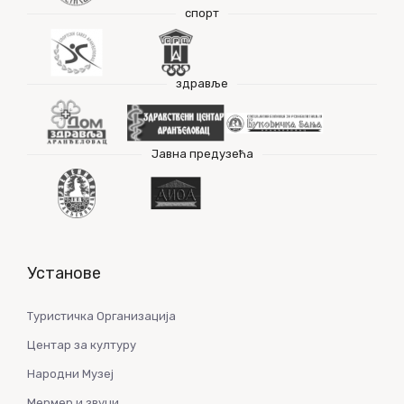
спорт
здравље
Јавна предузећа
Установе
Туристичка Организација
Центар за културу
Народни Музеј
Мермер и звуци