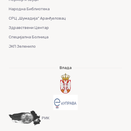
Народна Библиотека
СРЦ „Шумадија“ Аранђеловац
Здравствени Центар
Специјална Болница
ЈКП Зеленило
Влада
РИК