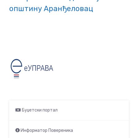
општину Аранђеловац
Буџетски портал
Информатор Повереника