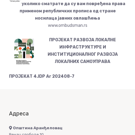
уколико сматрате да су вам повређена права
применом републичких прописа од стране
носилаца јавних овлашћења
www.ombudsman.rs
ПРОЈЕКАТ РАЗВОЈА ЛОКАЛНЕ
ИНФРАСТРУКТУРЕ И
ИНСТИТУЦИОНАЛНОГ РАЗВОЈА
ЛОКАЛНИХ САМОУПРАВА
ПРОЈЕКАТ 4.IDP Ar 202408-7
Адреса
Општина Аранђеловац
Венац слободе 10