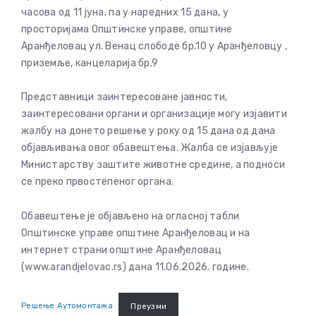
часова од 11 јуна, па у наредних 15 дана, у
просторијама Општинске управе, општине
Аранђеловац ул. Венац слободе бр.10 у Аранђеловцу ,
приземље, канцеларија бр.9
Представници заинтересоване јавности,
заинтересовани органи и организације могу изјавити
жалбу на донето решење у року од 15 дана од дана
објављивања овог обавештења. Жалба се изјављује
Министарству заштите животне средине, а подноси
се преко првостепеног органа.
Обавештење је објављено на огласној табли
Општинске управе општине Аранђеловац и на
интернет страни општине Аранђеловац
(www.arandjelovac.rs) дана 11.06.2026. године.
Решење Аутомонтажа
Преузми