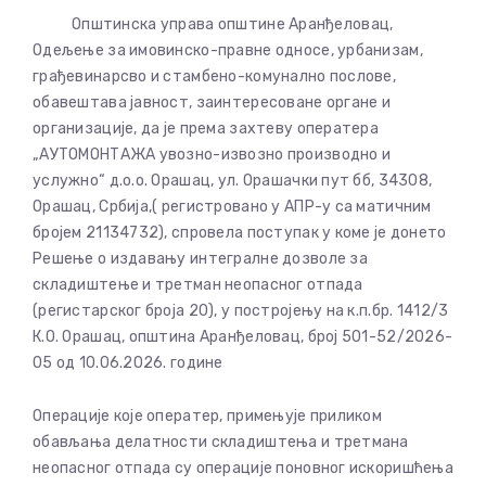
Општинска управа општине Аранђеловац,
Одељење за имовинско-правне односе, урбанизам,
грађевинарсво и стамбено-комунално послове,
обавештава јавност, заинтересоване органе и
организације, да је према захтеву оператера
„АУТОМОНТАЖА увозно-извозно производно и
услужно“ д.о.о. Орашац, ул. Орашачки пут бб, 34308,
Орашац, Србија,( регистровано у АПР-у са матичним
бројем 21134732), спровела поступак у коме је донето
Решење о издавању интегралне дозволе за
складиштење и третман неопасног отпада
(регистарског броја 20), у постројењу на к.п.бр. 1412/3
К.О. Орашац, општина Аранђеловац, број 501-52/2026-
05 од 10.06.2026. године
Операције које оператер, примењује приликом
обављања делатности складиштења и третмана
неопасног отпада су операције поновног искоришћења