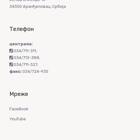
34300 Аранђеловац, Србија
Телефон
централа:
034/711-311
,
034/713-388
,
034/711-327
;
факс:
034/724-935
Мреже
FaceBook
YouTube