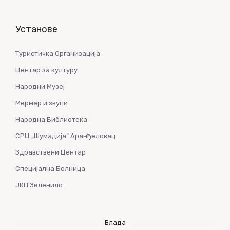
Установе
Туристичка Организација
Центар за културу
Народни Музеј
Мермер и звуци
Народна Библиотека
СРЦ „Шумадија“ Аранђеловац
Здравствени Центар
Специјална Болница
ЈКП Зеленило
Влада