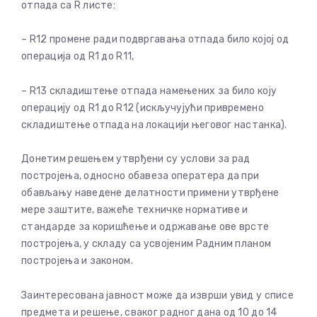
отпада са R листе:
– R12 промене ради подвргавања отпада било којој од
операција од R1 до R11,
– R13 складиштење отпада намењених за било коју
операцију од R1 до R12 (искључујући привремено
складиштење отпада на локацији његовог настанка).
Донетим решењем утврђени су услови за рад
постројења, односно обавеза оператера да при
обављању наведене делатности примени утврђене
мере заштите, важеће техничке нормативе и
стандарде за коришћење и одржавање ове врсте
постројења, у складу са усвојеним Радним планом
постројења и законом.
Заинтересована јавност може да изврши увид у списе
предмета и решење, сваког радног дана од 10 до 14