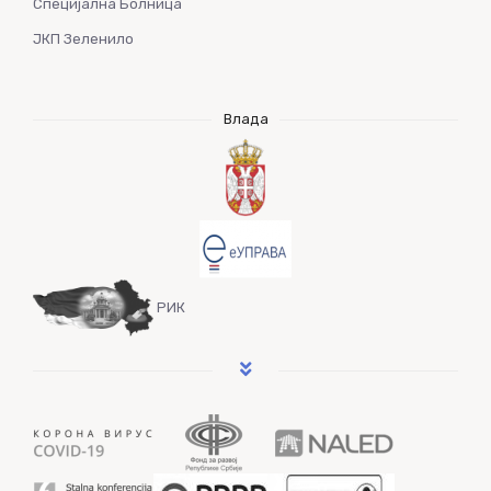
Специјална Болница
ЈКП Зеленило
Влада
РИК