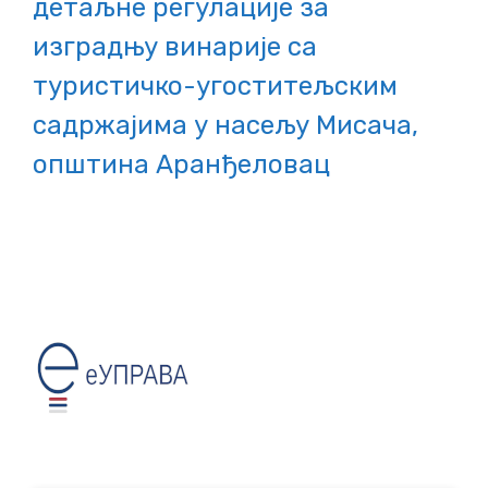
детаљне регулације за
изградњу винарије са
туристичко-угоститељским
садржајима у насељу Мисача,
општина Аранђеловац