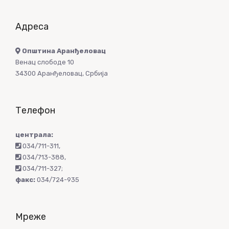
Адреса
Општина Аранђеловац
Венац слободе 10
34300 Аранђеловац, Србија
Телефон
централа:
034/711-311
,
034/713-388
,
034/711-327
;
факс:
034/724-935
Мреже