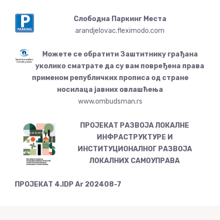
Слободна Паркинг Места
arandjelovac.fleximodo.com
Можете се обратити Заштитнику грађана
уколико сматрате да су вам повређена права
применом републичких прописа од стране
носилаца јавних овлашћења
www.ombudsman.rs
ПРОЈЕКАТ РАЗВОЈА ЛОКАЛНЕ
ИНФРАСТРУКТУРЕ И
ИНСТИТУЦИОНАЛНОГ РАЗВОЈА
ЛОКАЛНИХ САМОУПРАВА
ПРОЈЕКАТ 4.IDP Ar 202408-7