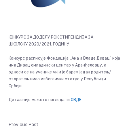
КОНКУРС ЗА ДОДЕЛУ РСК СТИПЕНДИЈА ЗА
ШКОЛСКУ 2020/2021. ГОДИНУ
Конкурс расписује Фондација „Ана и Владе Дивац“ која
има Дивац омладински центар у Аранђеловцу, а
односи се на ученике чији је барем један родитељ/
старатељ имао избеглички статус у Републици
Србији.
Детаљније можете погледати
ОВДЕ
Previous Post