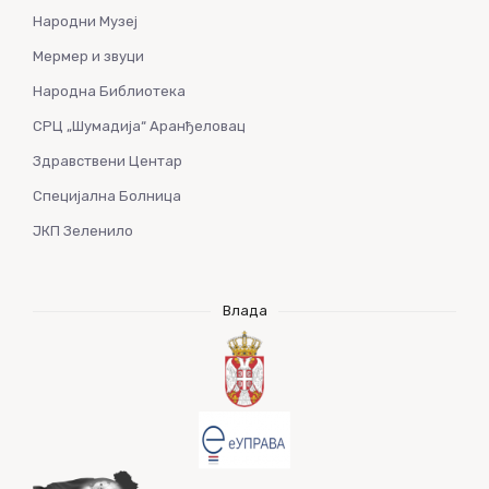
Народни Музеј
Мермер и звуци
Народна Библиотека
СРЦ „Шумадија“ Аранђеловац
Здравствени Центар
Специјална Болница
ЈКП Зеленило
Влада