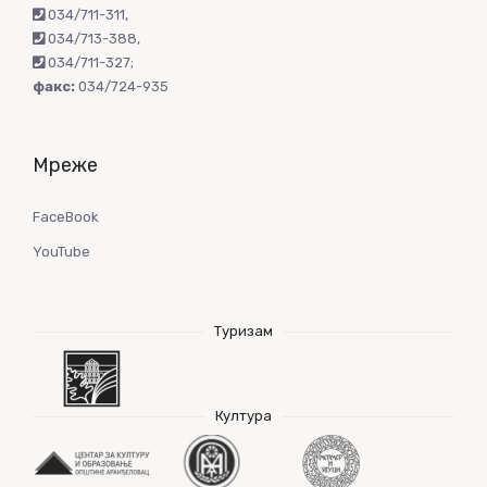
034/711-311
,
034/713-388
,
034/711-327
;
факс:
034/724-935
Мреже
FaceBook
YouTube
Туризам
Култура