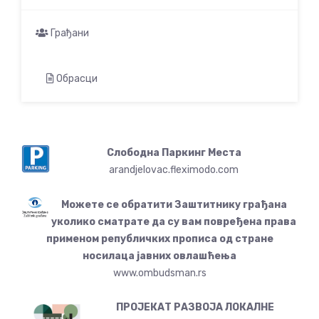
Грађани
Обрасци
Слободна Паркинг Места
arandjelovac.fleximodo.com
Можете се обратити Заштитнику грађана
уколико сматрате да су вам повређена права
применом републичких прописа од стране
носилаца јавних овлашћења
www.ombudsman.rs
ПРОЈЕКАТ РАЗВОЈА ЛОКАЛНЕ