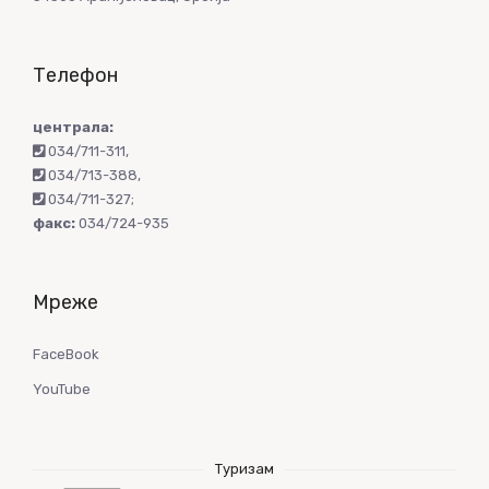
Телефон
централа:
034/711-311
,
034/713-388
,
034/711-327
;
факс:
034/724-935
Мреже
FaceBook
YouTube
Туризам