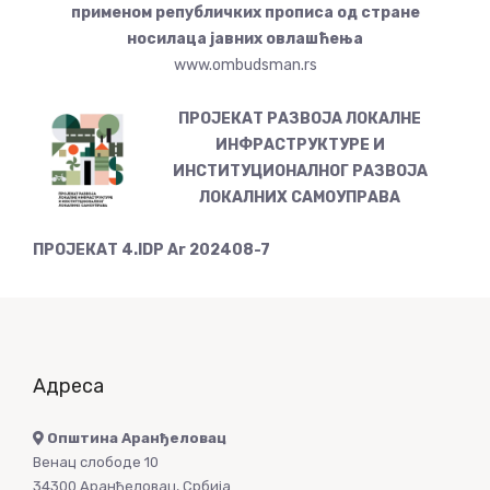
применом републичких прописа од стране
носилаца јавних овлашћења
www.ombudsman.rs
ПРОЈЕКАТ РАЗВОЈА ЛОКАЛНЕ
ИНФРАСТРУКТУРЕ И
ИНСТИТУЦИОНАЛНОГ РАЗВОЈА
ЛОКАЛНИХ САМОУПРАВА
ПРОЈЕКАТ 4.IDP Ar 202408-7
Адреса
Општина Аранђеловац
Венац слободе 10
34300 Аранђеловац, Србија