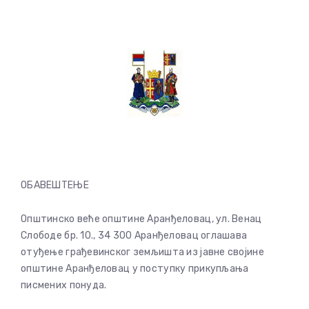
ОБАВЕШТЕЊЕ
Општинско веће општине Аранђеловац, ул. Венац
Слободе бр. 10., 34 300 Аранђеловац оглашава
отуђење грађевинског земљишта из јавне својине
општине Аранђеловац у поступку прикупљања
писмених понуда.