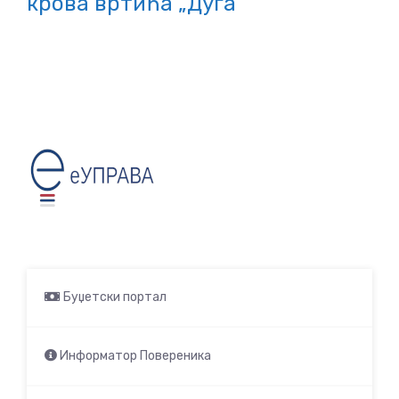
крова вртића „Дуга“
Буџетски портал
Информатор Повереника