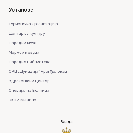
Установе
Туристичка Организација
Центар за културу
Народни Музеј
Мермер и звуци
Народна Библиотека
СРЦ „Шумадија“ Аранђеловац
Здравствени Центар
Специјална Болница
ЈКП Зеленило
Влада