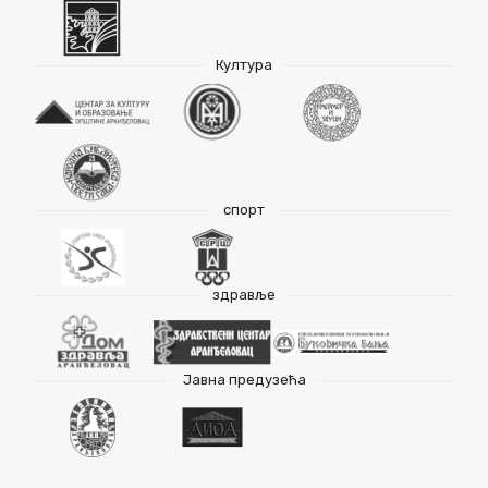
Култура
спорт
здравље
Јавна предузећа