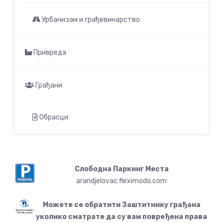
Урбанизам и грађевинарство
Привреда
Грађани
Обрасци
Слободна Паркинг Места
arandjelovac.fleximodo.com
Можете се обратити Заштитнику грађана
уколико сматрате да су вам повређена права