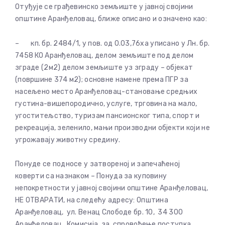
Отуђује се грађевинско земљиште у јавној својини
општине Аранђеловац, ближе описано и означено као:
– кп. бр. 2484/1, у пов. од 0.03,76ха уписано у Лн. бр.
7458 КО Аранђеловац, делом земљиште под делом
зграде (2м2) делом земљиште уз зграду – објекат
(површине 374 м2); основне намене према ПГР за
насељено место Аранђеловац-становање средњих
густина-вишепородично, услуге, трговина на мало,
угоститељство, туризам пансионског типа, спорт и
рекреација, зеленило, мањи производни објекти који не
угрожавају животну средину.
Понуде се подносе у затвореној и запечаћеној
коверти са назнаком – Понуда за куповину
непокретности у јавној својини општине Аранђеловац,
НЕ ОТВАРАТИ, на следећу адресу: Општина
Аранђеловац, ул. Венац Слободе бр. 10, 34 300
Аранђеловац, Комисија за спровођење поступка