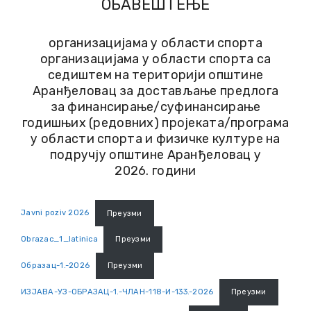
ОБАВЕШТЕЊЕ
организацијама у области спорта
организацијама у области спорта са
седиштем на територији општине
Аранђеловац за достављање предлога
за финансирање/суфинансирање
годишњих (редовних) пројеката/програма
у области спорта и физичке културе на
подручју општине Аранђеловац у
2026. години
Javni poziv 2026
Преузми
Obrazac_1_latinica
Преузми
Образац-1.-2026
Преузми
ИЗЈАВА-УЗ-ОБРАЗАЦ-1.-ЧЛАН-118-И-133.-2026
Преузми