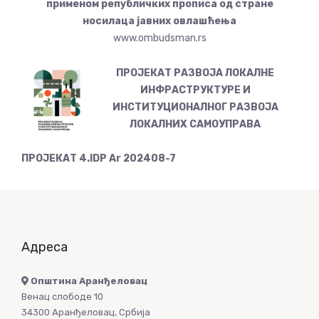
применом републичких прописа од стране
носилаца јавних овлашћења
www.ombudsman.rs
ПРОЈЕКАТ РАЗВОЈА ЛОКАЛНЕ
ИНФРАСТРУКТУРЕ И
ИНСТИТУЦИОНАЛНОГ РАЗВОЈА
ЛОКАЛНИХ САМОУПРАВА
ПРОЈЕКАТ 4.IDP Ar 202408-7
Адреса
Општина Аранђеловац
Венац слободе 10
34300 Аранђеловац, Србија