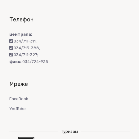
Телефон
централа:
034/711-311
,
034/713-388
,
034/711-327
;
факс:
034/724-935
Мреже
FaceBook
YouTube
Туризам