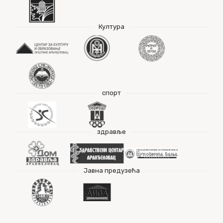
Култура
спорт
здравље
Јавна предузећа