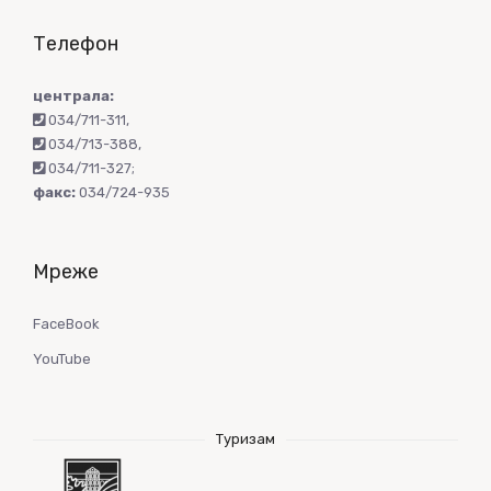
Телефон
централа:
034/711-311
,
034/713-388
,
034/711-327
;
факс:
034/724-935
Мреже
FaceBook
YouTube
Туризам