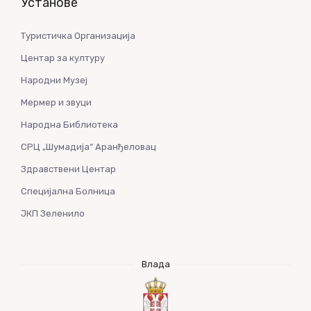
Установе
Туристичка Организација
Центар за културу
Народни Музеј
Мермер и звуци
Народна Библиотека
СРЦ „Шумадија“ Аранђеловац
Здравствени Центар
Специјална Болница
ЈКП Зеленило
Влада