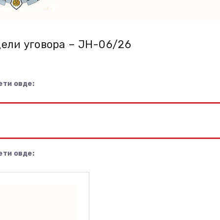
ели уговора – ЈН-06/26
ети овде:
ети овде: