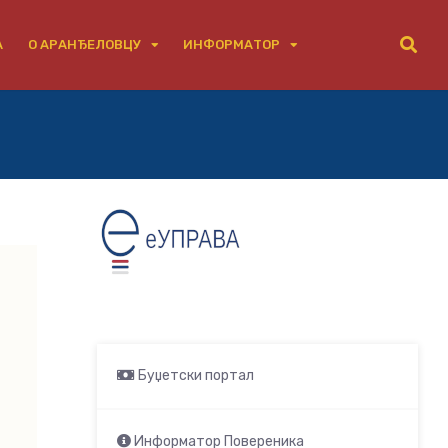
А
О АРАНЂЕЛОВЦУ
ИНФОРМАТОР
Буџетски портал
Информатор Повереника