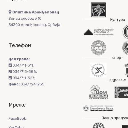
Општина Аранђеловац
Венац слободе 10
Култура
34300 Аранђеловац, Србија
Телефон
спорт
централа:
034/711-311
,
034/713-388
,
034/711-327
;
здравље
факс:
034/724-935
Мреже
Јавна предуз
FaceBook
YouTube