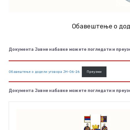
Обавештење о дод
Документа Јавне набавке можете погледати и преуз
Обавештење о додели уговора ЈН-06-26
Преузми
Документа Јавне набавке можете погледати и преуз