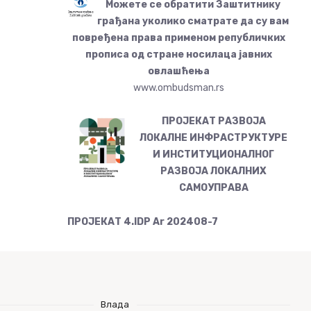
Можете се обратити Заштитнику
грађана уколико сматрате да су вам
повређена права применом републичких
прописа од стране носилаца јавних
овлашћења
www.ombudsman.rs
ПРОЈЕКАТ РАЗВОЈА
ЛОКАЛНЕ ИНФРАСТРУКТУРЕ
И ИНСТИТУЦИОНАЛНОГ
РАЗВОЈА ЛОКАЛНИХ
САМОУПРАВА
ПРОЈЕКАТ 4.IDP Ar 202408-7
Влада