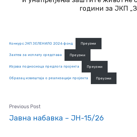
години за ЈКП „
Конкурс ЈКП ЗЕЛЕНИЛО 2026 фонд
Преузми
Захтев за исплату средстава
Преузми
Изјава подносиоца предлога пројекта
Преузми
Образац извештаја о реализацији пројекта
Преузми
Previous Post
Јавна набавка – ЈН-15/26