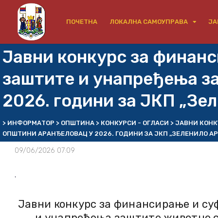
ПОЧЕТНА
ЛОКАЛНА САМОУПРАВА
ЈА
Јавни конкурс за финан
заштите и унапређења з
2026. години за ЈКП „Зе
>
ИНФОРМАТОР
>
ОПШТИНА
>
КОНКУРСИ - ОГЛАСИ
>
ЈАВНИ КОНК
ОПШТИНИ АРАНЂЕЛОВАЦ У 2026. ГОДИНИ ЗА ЈКП „ЗЕЛЕНИЛО А
09/06/2026 07:09
'
Јавни конкурс за финансирање и су
и унапређења заштите животне с