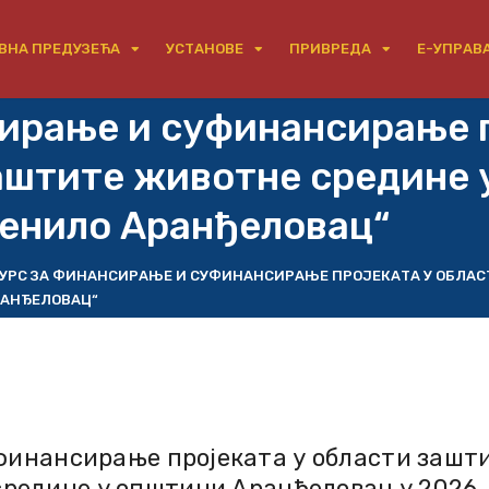
ВНА ПРЕДУЗЕЋА
УСТАНОВЕ
ПРИВРЕДА
Е-УПРАВ
сирање и суфинансирање п
аштите животне средине 
ленило Аранђеловац“
УРС ЗА ФИНАНСИРАЊЕ И СУФИНАНСИРАЊЕ ПРОЈЕКАТА У ОБЛАС
РАНЂЕЛОВАЦ“
финансирање пројеката у области зашт
редине у општини Аранђеловац у 2026.