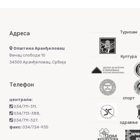
Туризам
Адреса
Општина Аранђеловац
Венац слободе 10
Култура
34300 Аранђеловац, Србија
Телефон
спорт
централа:
034/711-311
,
034/713-388
,
034/711-327
;
здравље
факс:
034/724-935