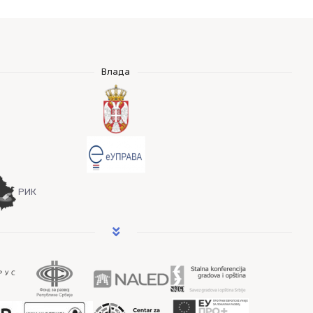
Влада
РИК