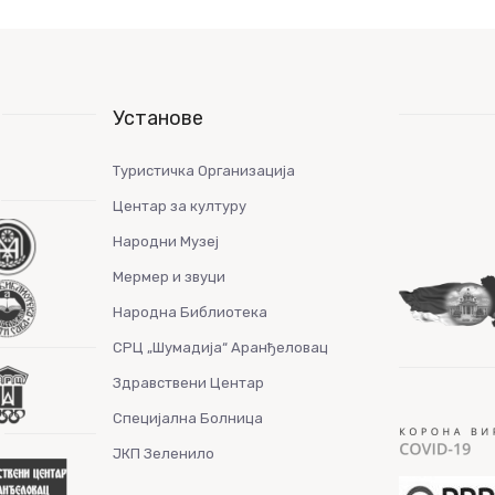
Установе
Туристичка Организација
Центар за културу
Народни Музеј
Мермер и звуци
Народна Библиотека
СРЦ „Шумадија“ Аранђеловац
Здравствени Центар
Специјална Болница
ЈКП Зеленило