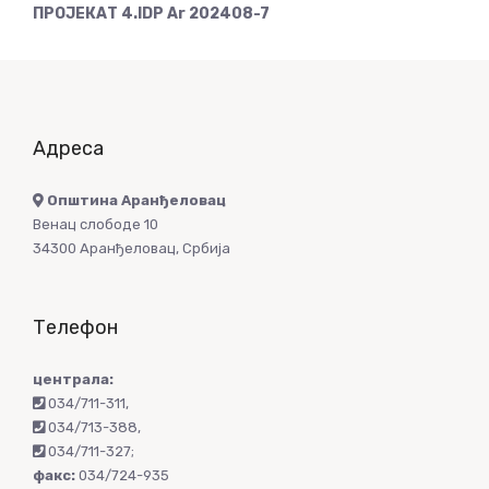
ПРОЈЕКАТ 4.IDP Ar 202408-7
Адреса
Општина Аранђеловац
Венац слободе 10
34300 Аранђеловац, Србија
Телефон
централа:
034/711-311
,
034/713-388
,
034/711-327
;
факс:
034/724-935