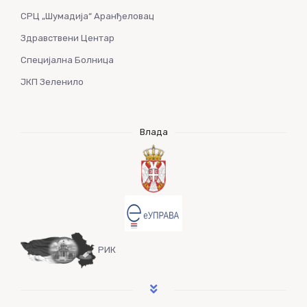
СРЦ „Шумадија“ Аранђеловац
Здравствени Центар
Специјална Болница
ЈКП Зеленило
Влада
РИК