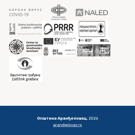
Општина Аранђеловац,
2026
arandjelovac.rs