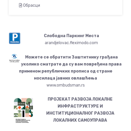
Обрасци
Слободна Паркинг Места
arandjelovac.fleximodo.com
Можете се обратити Заштитнику грађана
уколико сматрате да су вам повређена права
применом републичких прописа од стране
носилаца јавних овлашћења
www.ombudsman.rs
ПРОЈЕКАТ РАЗВОЈА ЛОКАЛНЕ
ИНФРАСТРУКТУРЕ И
ИНСТИТУЦИОНАЛНОГ РАЗВОЈА
ЛОКАЛНИХ САМОУПРАВА